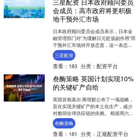
三星配资 日本政府顾问委员
会成员：高市政府将更积极
地干预外汇市场
日本政府顾问委员会成员表示，日本金
融管理部门对“为缓解日元贬值副作用”而
干预外汇市场持开放态度，这一表态也
反映了首相高市早苗对通胀问题的担
三星配资
忧。 身兼法国农业信贷....
查看：
183
分类：
配资平台
叁酶策略 英国计划实现10%
的关键矿产自给
英国首相基尔·斯塔默公布了一项战略，
旨在实现关键矿产的本土化生产，减少
对脆弱全球供应链的依赖。 根据周六发
布的一份声明，该计划目标是在2035年
叁酶策略
前，实现英国10....
查看：
181
分类：
正规配资平台