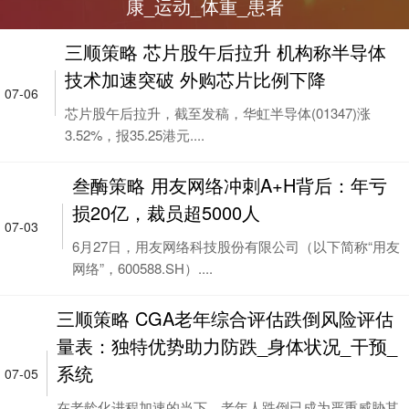
康_运动_体重_患者
三顺策略 芯片股午后拉升 机构称半导体
技术加速突破 外购芯片比例下降
07-06
芯片股午后拉升，截至发稿，华虹半导体(01347)涨
3.52%，报35.25港元....
叁酶策略 用友网络冲刺A+H背后：年亏
损20亿，裁员超5000人
07-03
6月27日，用友网络科技股份有限公司（以下简称“用友
网络”，600588.SH）....
三顺策略 CGA老年综合评估跌倒风险评估
量表：独特优势助力防跌_身体状况_干预_
系统
07-05
在老龄化进程加速的当下，老年人跌倒已成为严重威胁其