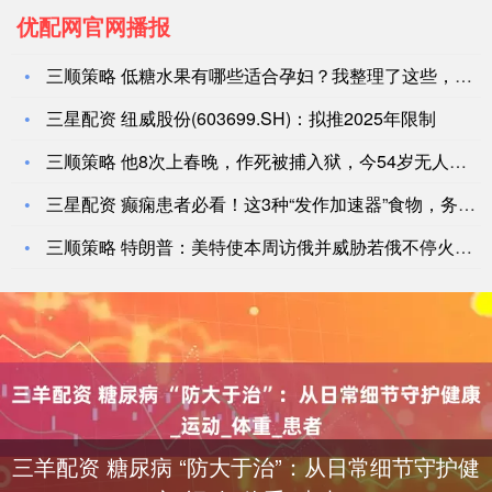
优配网官网播报
三顺策略 低糖水果有哪些适合孕妇？我整理了这些，快来收藏备用
三星配资 纽威股份(603699.SH)：拟推2025年限制
三顺策略 他8次上春晚，作死被捕入狱，今54岁无人问津，老搭
三星配资 癫痫患者必看！这3种“发作加速器”食物，务必拉黑！
三顺策略 特朗普：美特使本周访俄并威胁若俄不停火将实施制裁
三羊配资 糖尿病 “防大于治”：从日常细节守护健