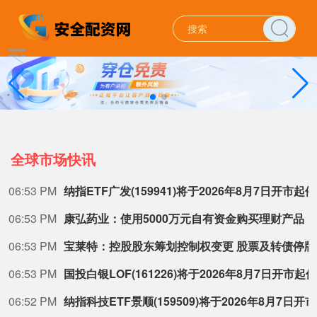
全球市场快讯
06:52 PM
联创光电：控股股东部分股份将被司法拍卖
联创光电8月6日公告，公司股票于2026年8月4日、8月5日、8月6日连续三个交易日收盘价格跌幅偏离值累计超过20%，属于股票交易异常波动情形。2026年8月20日10时至2026年8月21日10时止，公司控股股东电子集团部分股份将被司法拍卖，被司法拍卖数量为9,708,100股，占其所持有公司股份总数的11.19%，占公司总股本的2.15%。目前，司法拍卖事项尚处在公示阶段，后续可能涉及
06:52 PM
云南省政府与中国华电签署深化战略合作协议
06:52 PM
中信证券完成向特定对象发行H股股票
06:51 PM
闪迪美股盘前跌超10%
闪迪美股盘前跌超10%，现报1213.17美元。
06:50 PM
报道：阿联酋考虑投入1万亿日元在日建A