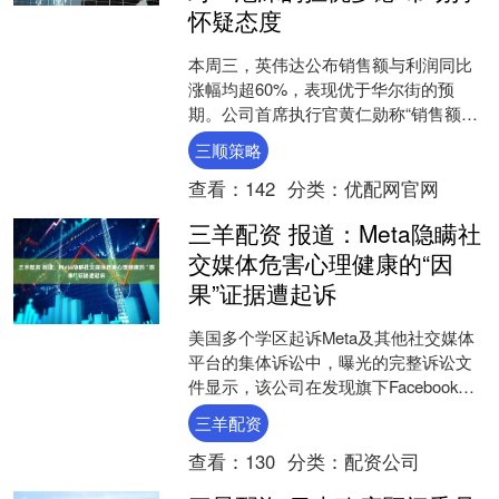
怀疑态度
本周三，英伟达公布销售额与利润同比
涨幅均超60%，表现优于华尔街的预
期。公司首席执行官黄仁勋称“销售额创
下历史新高”。此外，英伟达预计第四季
三顺策略
度营收约为650亿美....
查看：
142
分类：
优配网官网
三羊配资 报道：Meta隐瞒社
交媒体危害心理健康的“因
果”证据遭起诉
美国多个学区起诉Meta及其他社交媒体
平台的集体诉讼中，曝光的完整诉讼文
件显示，该公司在发现旗下Facebook和
Instagram这两款产品会对用户心理健康
三羊配资
产....
查看：
130
分类：
配资公司