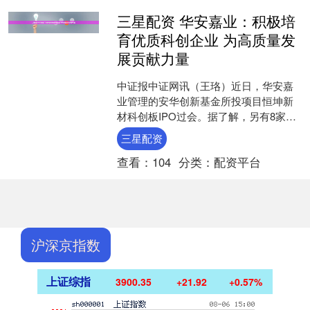
三星配资 华安嘉业：积极培
育优质科创企业 为高质量发
展贡献力量
中证报中证网讯（王珞）近日，华安嘉
业管理的安华创新基金所投项目恒坤新
材科创板IPO过会。据了解，另有8家由
其基金投资的企业已陆续向各交易所提
三星配资
交IPO申报。其中，....
查看：
104
分类：
配资平台
沪深京指数
上证综指
3900.35
+21.92
+0.57%