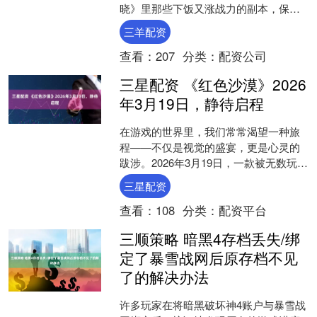
晓》里那些下饭又涨战力的副本，保准
你刷到停不下来！ 【副本选择：从“小
三羊配资
炒”到“满汉全席”....
查看：
207
分类：
配资公司
三星配资 《红色沙漠》2026
年3月19日，静待启程
在游戏的世界里，我们常常渴望一种旅
程——不仅是视觉的盛宴，更是心灵的
跋涉。2026年3月19日，一款被无数玩家
寄予厚望的开放世界动作冒险巨制《红
三星配资
色沙漠》，将正式....
查看：
108
分类：
配资平台
三顺策略 暗黑4存档丢失/绑
定了暴雪战网后原存档不见
了的解决办法
许多玩家在将暗黑破坏神4账户与暴雪战