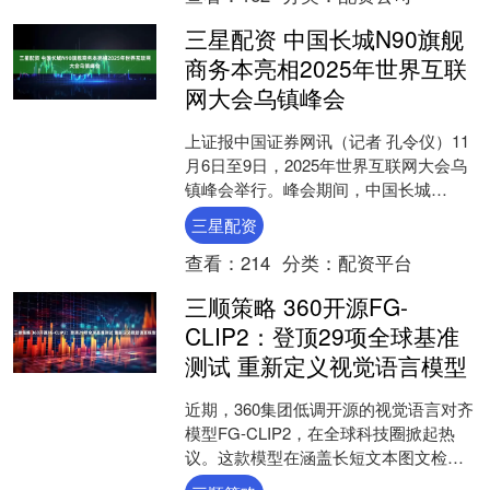
三星配资 中国长城N90旗舰
商务本亮相2025年世界互联
网大会乌镇峰会
上证报中国证券网讯（记者 孔令仪）11
月6日至9日，2025年世界互联网大会乌
镇峰会举行。峰会期间，中国长城
（000066）携新品长城N90旗舰商务本
三星配资
亮相。据介....
查看：
214
分类：
配资平台
三顺策略 360开源FG-
CLIP2：登顶29项全球基准
测试 重新定义视觉语言模型
近期，360集团低调开源的视觉语言对齐
模型FG-CLIP2，在全球科技圈掀起热
议。这款模型在涵盖长短文本图文检
索、目标检测等在内的29项权威公开基