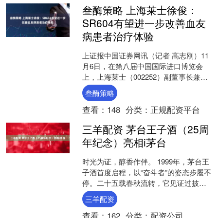
叁酶策略 上海莱士徐俊：
SR604有望进一步改善血友
病患者治疗体验
上证报中国证券网讯（记者 高志刚）11
月6日，在第八届中国国际进口博览会
上，上海莱士（002252）副董事长兼总
经理徐俊表示，与现有市场上几家外资
叁酶策略
企业产品相比，....
查看：
148
分类：
正规配资平台
三羊配资 茅台王子酒（25周
年纪念）亮相i茅台
时光为证，醇香作伴。 1999年，茅台王
子酒首度启程，以“奋斗者”的姿态步履不
停。二十五载春秋流转，它见证过披星
戴月的奔波，陪伴过逐梦路上的坚持，
三羊配资
也承载过成功时....
查看：
162
分类：
配资公司