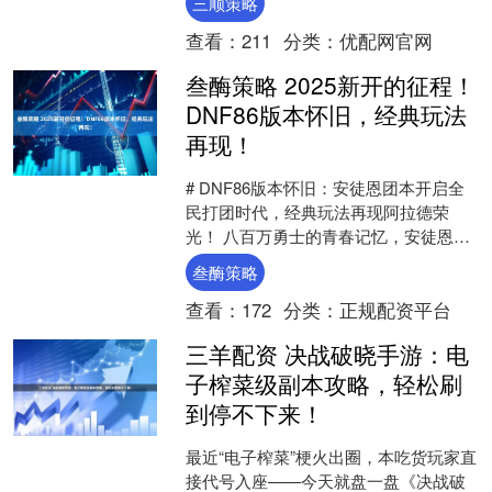
三顺策略
准测试中，全面....
查看：
211
分类：
优配网官网
叁酶策略 2025新开的征程！
DNF86版本怀旧，经典玩法
再现！
# DNF86版本怀旧：安徒恩团本开启全
民打团时代，经典玩法再现阿拉德荣
光！ 八百万勇士的青春记忆，安徒恩攻
坚战的号角至今仍在回响。86版本作为
叁酶策略
DNF历史上的黄....
查看：
172
分类：
正规配资平台
三羊配资 决战破晓手游：电
子榨菜级副本攻略，轻松刷
到停不下来！
最近“电子榨菜”梗火出圈，本吃货玩家直
接代号入座——今天就盘一盘《决战破