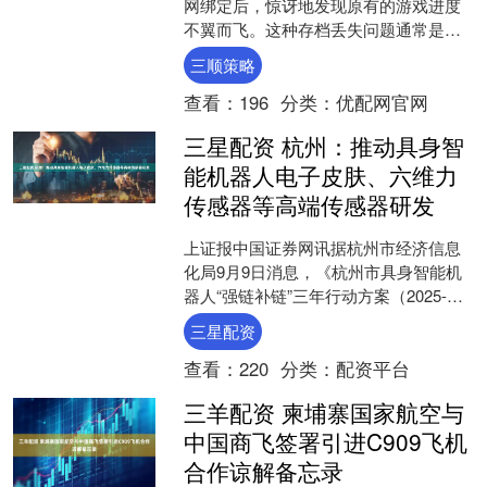
网绑定后，惊讶地发现原有的游戏进度
不翼而飞。这种存档丢失问题通常是由
于账户识别错误、服务器同步延迟或平
三顺策略
台数据迁移异常导致的。....
查看：
196
分类：
优配网官网
三星配资 杭州：推动具身智
能机器人电子皮肤、六维力
传感器等高端传感器研发
上证报中国证券网讯据杭州市经济信息
化局9月9日消息，《杭州市具身智能机
器人“强链补链”三年行动方案（2025-
2027年）》（以下简称《行动方案（征
三星配资
求意见稿）》....
查看：
220
分类：
配资平台
三羊配资 柬埔寨国家航空与
中国商飞签署引进C909飞机
合作谅解备忘录