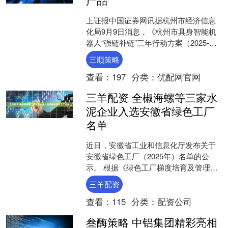
上证报中国证券网讯据杭州市经济信息
化局9月9日消息，《杭州市具身智能机
器人“强链补链”三年行动方案（2025-
2027年）》（以下简称《行动方案（征
三顺策略
求意见稿）》....
查看：
197
分类：
优配网官网
三羊配资 全椒海螺等三家水
泥企业入选安徽省绿色工厂
名单
近日，安徽省工业和信息化厅发布关于
安徽省绿色工厂（2025年）名单的公
示。 根据《绿色工厂梯度培育及管理暂
行办法》（工信部节〔2024〕13号）、
三羊配资
《安徽省工业和....
查看：
115
分类：
配资公司
叁酶策略 中铝集团精彩亮相