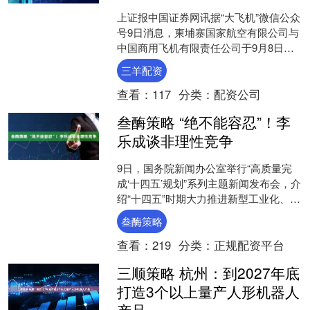
上证报中国证券网讯据“大飞机”微信公众
号9日消息，柬埔寨国家航空有限公司与
中国商用飞机有限责任公司于9月8日在
郑州签署合作谅解备忘录，拟采购20架
三羊配资
C909飞机，....
查看：
117
分类：
配资公司
叁酶策略 “绝不能容忍”！李
乐成谈非理性竞争
9日，国务院新闻办公室举行“高质量完
成‘十四五’规划”系列主题新闻发布会，介
绍“十四五”时期大力推进新型工业化、巩
固壮大实体经济根基有关情况。 “抓行业
叁酶策略
必须抓治....
查看：
219
分类：
正规配资平台
三顺策略 杭州：到2027年底
打造3个以上量产人形机器人
产品